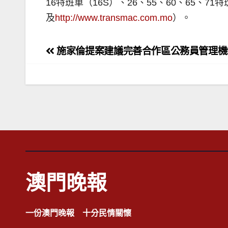
16特班車（16S）、26、55、60、65、
及
http://www.transmac.com.mo
）。
文
施家倫提案建議完善合作區公務員管理機
章
導
覽
澳門晚報
一份澳門晚報 十分民情關懷