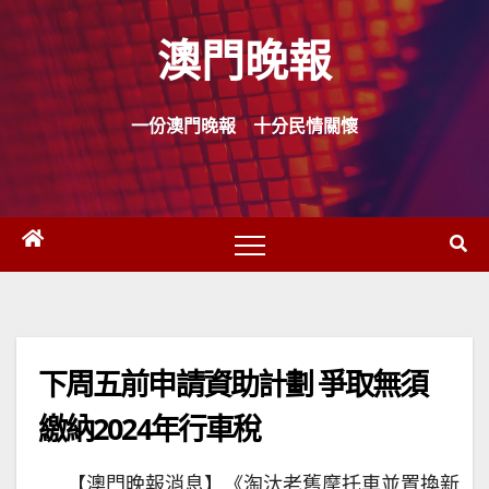
Skip
澳門晚報
to
content
一份澳門晚報 十分民情關懷
下周五前申請資助計劃 爭取無須
繳納2024年行車稅
【澳門晚報消息】《淘汰老舊摩托車並置換新