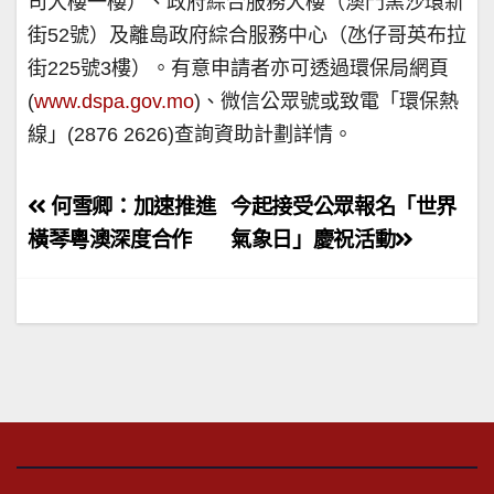
司大樓一樓）、政府綜合服務大樓（澳門黑沙環新
街52號）及離島政府綜合服務中心（氹仔哥英布拉
街225號3樓）。有意申請者亦可透過環保局網頁
(
www.dspa.gov.mo
)、微信公眾號或致電「環保熱
線」(2876 2626)查詢資助計劃詳情。
文
何雪卿：加速推進
今起接受公眾報名「世界
章
橫琴粵澳深度合作
氣象日」慶祝活動
導
覽