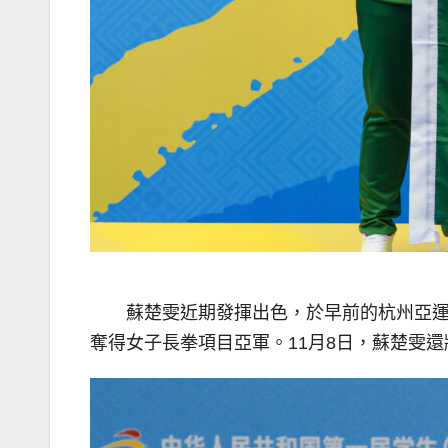
蘇楚雯近期發揮出色，於早前的杭州亞運
奪得女子長拳項目亞軍。11月8日，蘇楚雯