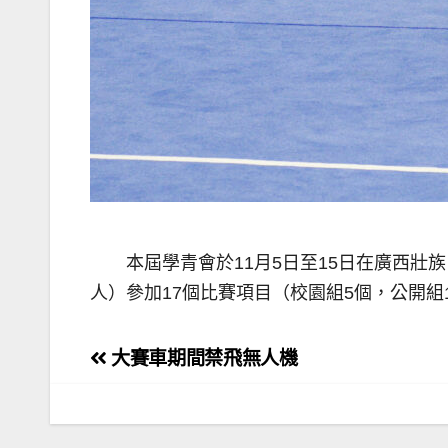
本屆學青會於11月5日至15日在廣西壯
人）參加17個比賽項目（校園組5個，公開組
文
大賽車期間禁飛無人機
章
導