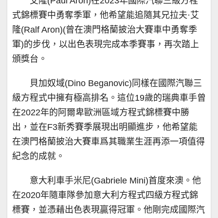
艾隆(Paul Aron)在2023年國際汽聯三級方程
式錦標賽中勇奪季軍，他希望能追隨其兄拉夫·艾
隆(Ralf Aron)(曾在澳門格蘭披治大賽車中勇奪季
軍)的步伐，以出色表現完成本季賽事，再次踏上
頒獎台。
貝加奴域(Dino Beganovic)同樣在國際汽聯三
級方程式中擁有極高排名。這位19歲的瑞典車手曾
在2022年的阿爾卑歐洲區域方程式錦標賽中勝
出，並在F3新秀賽季展現出明顯進步，他希望能
在澳門格蘭披治大賽車爲其職業生涯再添一項值得
紀念的成就。
意大利車手米尼(Gabriele Mini)首度來澳。他
在2020年隨車隊參加意大利方程式四級方程式錦
標賽，並憑藉出色表現贏得冠軍。他剛完成國際汽