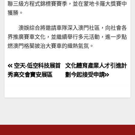
聯三級方程式錦標賽賽季，並在蒙地卡羅大獎賽中
獲勝。
澳娛綜合將邀請車隊深入澳門社區，向社會各
界推廣賽車文化，並繼續舉行多元活動，進一步點
燃澳門格蘭披治大賽車的織熱氣氛。
文
空天-低空科技展首
文化體育產業人才引進計
章
秀高交會寶安展區
劃今起接受申請
導
覽