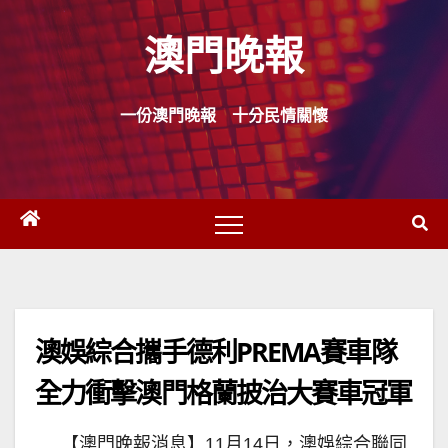
Skip
澳門晚報
to
content
一份澳門晚報 十分民情關懷
澳娛綜合攜手德利PREMA賽車隊
全力衝擊澳門格蘭披治大賽車冠軍
【澳門晚報消息】11月14日，澳娛綜合聯同