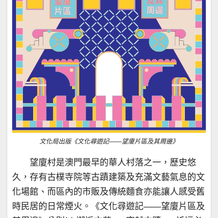
文化局出版《文化尋遊記——望廈片區及其周邊》
望廈村是澳門最早的華人村落之一，歷史悠
久，存有古樸寺院等古蹟建築及充滿文藝氣息的文
化場館、而區內的市販及傳統麵食亦能讓人感受舊
時民居的日常煙火。《文化尋遊記——望廈片區及