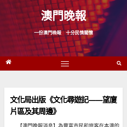
Skip
澳門晚報
to
content
一份澳門晚報 十分民情關懷
文化局出版《文化尋遊記——望廈
片區及其周邊》
【澳門晚報消息】為豐富市民和旅客在本澳的