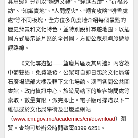
其周邊》分別以“邂逅文藝”、“穿越古蹟”、“祈福必
訪”、“知識寶地”、“人間煙火”、“麵食攻略”“啡香處
處”等不同板塊，全方位多角度地介紹每個景點的
歷史背景和文化特色，並特別設計尋遊地圖，以插
圖方式展示該片區的全景圖，方便公眾規劃旅遊參
觀路線。
《文化尋遊記——望廈片區及其周邊》內容為
中葡雙語，免費派發。公眾可自即日起於文化局塔
石廣場總部大樓及轄下文化場館、澳門各間公共圖
書館、政府資訊中心、旅遊局轄下的旅客詢問處等
索取，數量有限，派完即止。電子版可掃瞄以下二
維碼或於文化局學術及出版處網站
（
www.icm.gov.mo/academics/cn/download
）瀏
覽。查詢可於辦公時間致電8399 6251。