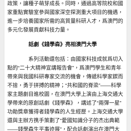
政策，讓種子萌芽成長。同時，通過高等院校和國
家重點實驗室參與國家深空探測重大項目的機遇，
進一步培養國家所需的高質量科研人才，爲澳門的
多元化發展貢獻科技力量。
話劇《錢學森》亮相澳門大學
系列活動還包括：由國家科技成就爲切入
點的“二十大精神宣講報告會”，爲澳門學生和青年
帶來與我國科研專家交流的機會，傳遞科學家鍥而
不捨，勇于拼搏的精神；“共和國的脊梁”——科學
家主題劇目進校園，在澳門大學上演由上海交通大
學帶來的原創話劇《錢學森》，講述了“兩彈一星”
功勛獎章獲得者錢學森的人生經歷。上海交通大學
還與主辦方携手策劃了“愛國知識分子的杰出典範
——錢學森生平事迹展”，配合話劇演出在澳門大