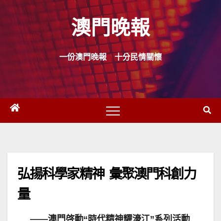
Skip
澳門晚報
to
content
一份澳門晚報 十分民情關懷
弘揚科學家精神
彙聚澳門科創力
量
——澳門啓動“時代精神耀濠江”系列活動