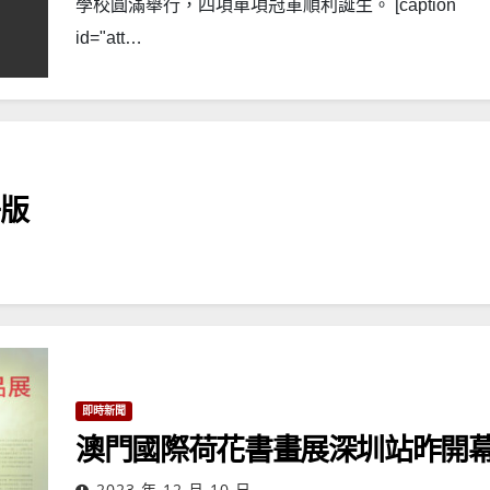
學校圓滿舉行，四項單項冠軍順利誕生。 [caption
id="att…
子版
即時新聞
澳門國際荷花書畫展深圳站昨開
2023 年 12 月 10 日