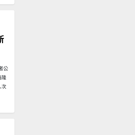
新
者公
路隆
人次