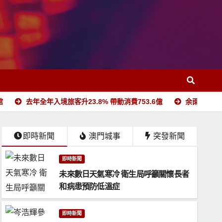
館
去年全年入境旅客升23.8% 帶動消費753.6億
余雨生出任
即時新聞
澳門城事
突發新聞
即時新聞
未來數日天氣寒冷 衛生局呼籲關懷長者
和病患預防低溫症
即時新聞