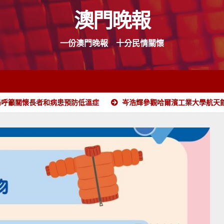
澳門晚報
一份澳門晚報 十分民情關懷
局呼籲關懷長者和病患預防低溫症
岑浩輝參觀哈爾濱工業大學航天