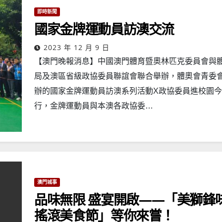
即時新聞
國家金牌運動員訪澳交流
2023 年 12 月 9 日
【澳門晚報消息】中國澳門體育暨奧林匹克委員會與
局及澳區省級政協委員聯誼會聯合舉辦，體奧會青委
辦的國家金牌運動員訪澳系列活動X政協委員進校園
行，金牌運動員與本澳各政協委…
澳門城事
品味無限 盛宴開啟——「美獅鋒味
搖滾美食節」等你來嘗！