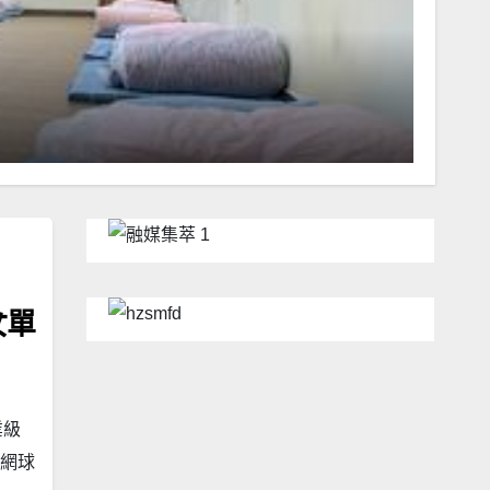
澳門城事
澳理
202
女單
業級
門網球