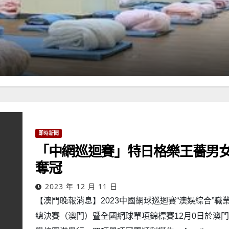
即時新聞
「中網巡迴賽」特日格樂王薔男
奪冠
2023 年 12 月 11 日
【澳門晚報消息】2023中國網球巡迴賽“澳娛綜合”職
總決賽（澳門）暨全國網球單項錦標賽12月0日於澳